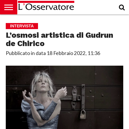
HOME
CULTURA
ECONOMIA
RUBRICHE
ARCHIVIO
PODCAST
ABBONAMENTO
CHI
ACCEDI
INTERVISTA
SIAMO
L’osmosi artistica di Gudrun
de Chirico
Pubblicato in data
18 Febbraio 2022, 11:36