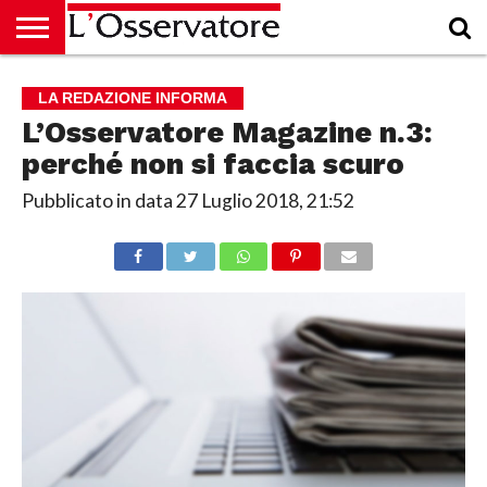
HOME
CULTURA
ECONOMIA
RUBRICHE
ARCHIVIO
PODCAST
ABBONAMENTO
CHI
ACCEDI
LA REDAZIONE INFORMA
SIAMO
L’Osservatore Magazine n.3:
perché non si faccia scuro
Pubblicato in data
27 Luglio 2018, 21:52