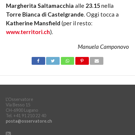
Margherita Saltamacchia
alle
23.15
nella
Torre Bianca di Castelgrande
. Oggi tocca a
Katherine Mansfield
(per il resto:
www.territori.ch
).
Manuela Camponovo
L'Osservatore
Via Besso 15
CH-6900 Lugano
Tel. +41 91 210 22 40
posta@osservatore.ch