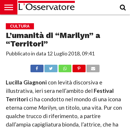
HOME
CULTURA
ECONOMIA
RUBRICHE
ARCHIVIO
PODCAST
ABBONAMENTO
CHI
ACCEDI
CULTURA
SIAMO
L’umanità di “Marilyn” a
“Territori”
Pubblicato in data
12 Luglio 2018, 09:41
Lucilla Giagnoni
con levità discorsiva e
illustrativa, ieri sera nell’ambito del
Festival
Territori
ci ha condotto nel mondo di una icona
eterna come
Marilyn
, un titolo, una vita. Pur con
qualche trucco di riferimento, a partire
dall’ampia capigliatura bionda, l’attrice, che ha