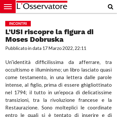
HOME
CULTURA
ECONOMIA
RUBRICHE
ARCHIVIO
PODCAST
ABBONAMENTO
CHI
ACCEDI
INCONTRI
SIAMO
L’USI riscopre la figura di
Moses Dobruska
Pubblicato in data
17 Marzo 2022, 22:11
Un’identità difficilissima da afferrare, tra
occultismo e illuminismo; un libro lasciato quasi
come testamento, in una lettera dalle parole
intense, al figlio, prima di essere ghigliottinato
nel 1794; il tutto in un’epoca di delicatissime
transizioni, tra la rivoluzione francese e la
Restaurazione. Sono molteplici le coordinate
entro le quali si è tentato di inserire e di