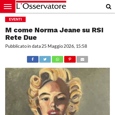
HOME
EVENTI
CULTURA
ECONOMIA
RUBRICHE
ARCHIVIO
PODCAST
ABBONAMENTO
CHI
ACCEDI
SIAMO
M come Norma Jeane su RSI
Rete Due
Pubblicato in data
25 Maggio 2026, 15:58