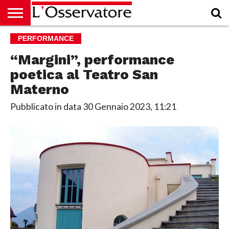
HOME
PERFORMANCE
CULTURA
ECONOMIA
RUBRICHE
ARCHIVIO
PODCAST
ABBONAMENTO
CHI
ACCEDI
SIAMO
“Margini”, performance
poetica al Teatro San
Materno
Pubblicato in data
30 Gennaio 2023, 11:21