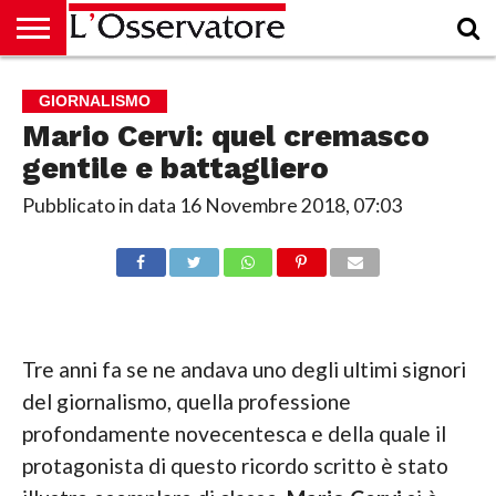
HOME
CULTURA
ECONOMIA
RUBRICHE
ARCHIVIO
PODCAST
ABBONAMENTO
CHI
ACCEDI
GIORNALISMO
SIAMO
Mario Cervi: quel cremasco
gentile e battagliero
Pubblicato in data
16 Novembre 2018, 07:03
Tre anni fa se ne andava uno degli ultimi signori
del giornalismo, quella professione
profondamente novecentesca e della quale il
protagonista di questo ricordo scritto è stato