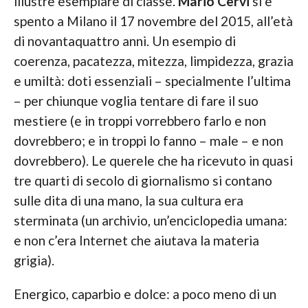
illustre esemplare di classe.
Mario Cervi
si è
spento a Milano il 17 novembre del 2015, all’età
di novantaquattro anni. Un esempio di
coerenza, pacatezza, mitezza, limpidezza, grazia
e umiltà: doti essenziali – specialmente l’ultima
– per chiunque voglia tentare di fare il suo
mestiere (e in troppi vorrebbero farlo e non
dovrebbero; e in troppi lo fanno – male – e non
dovrebbero). Le querele che ha ricevuto in quasi
tre quarti di secolo di giornalismo si contano
sulle dita di una mano, la sua cultura era
sterminata (un archivio, un’enciclopedia umana:
e non c’era Internet che aiutava la materia
grigia).
Energico, caparbio e dolce: a poco meno di un