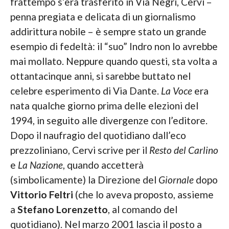
frattempo s’era trasferito in Via Negri, Cervi –
penna pregiata e delicata di un giornalismo
addirittura nobile – è sempre stato un grande
esempio di fedeltà: il “suo” Indro non lo avrebbe
mai mollato. Neppure quando questi, sta volta a
ottantacinque anni, si sarebbe buttato nel
celebre esperimento di Via Dante.
La Voce
era
nata qualche giorno prima delle elezioni del
1994, in seguito alle divergenze con l’editore.
Dopo il naufragio del quotidiano dall’eco
prezzoliniano, Cervi scrive per il
Resto del Carlino
e
La Nazione
, quando accetterà
(simbolicamente) la Direzione del
Giornale
dopo
Vittorio Feltri
(che lo aveva proposto, assieme
a
Stefano Lorenzetto
, al comando del
quotidiano). Nel marzo 2001 lascia il posto a