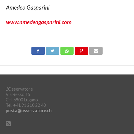
Amedeo Gasparini
www.amedeogasparini.com
L'Osservatore
Via Besso 15
CH-6900 Lugano
Tel. +41 91 210 22 40
posta@osservatore.ch