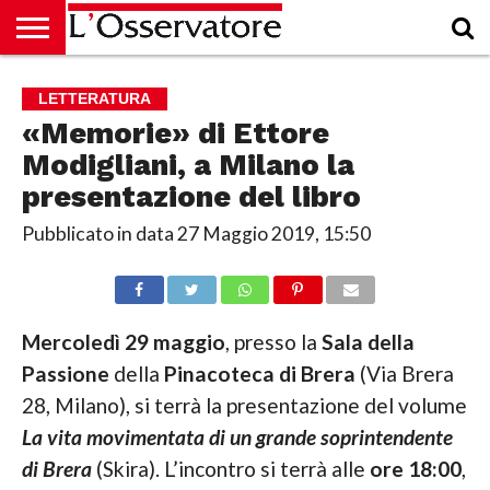
HOME
CULTURA
ECONOMIA
RUBRICHE
ARCHIVIO
PODCAST
ABBONAMENTO
CHI
ACCEDI
LETTERATURA
SIAMO
«Memorie» di Ettore
Modigliani, a Milano la
presentazione del libro
Pubblicato in data
27 Maggio 2019, 15:50
Mercoledì 29 maggio
, presso la
Sala della
Passione
della
Pinacoteca di Brera
(Via Brera
28, Milano), si terrà la presentazione del volume
La vita movimentata di un grande soprintendente
di Brera
(Skira). L’incontro si terrà alle
ore 18:00
,