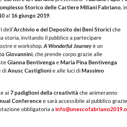
omplesso Storico delle Cartiere Miliani Fabriano
, 
10
al
16
giungo
2019
.
i dell’
Archivio e del Deposito dei Beni Storici
che
a storia, invitando il pubblico a partecipare
 mostre e workshop.
A Wonderful Journey
è un
o Giovannini
, che prende corpo grazie alle
iste
Gianna Bentivenga
e
Maria Pina Bentivenga
e di
Anusc Castiglioni
e alle luci di
Massimo
e ai
7 padiglioni della creatività
che animeranno
ual Conference
e sarà accessibile al pubblico grazi
otazione obbligatoria a
info@unescofabriano2019.o