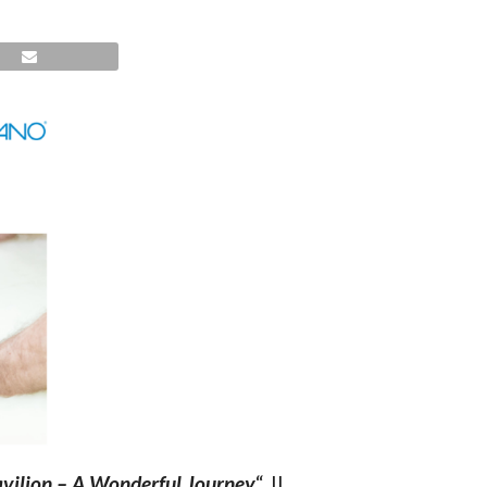
vilion – A Wonderful Journey
“. Il