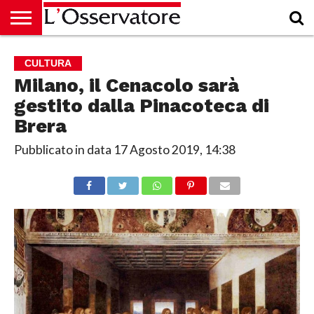
HOME
CULTURA
ECONOMIA
RUBRICHE
ARCHIVIO
PODCAST
ABBONAMENTO
CHI
ACCEDI
CULTURA
SIAMO
Milano, il Cenacolo sarà
gestito dalla Pinacoteca di
Brera
Pubblicato in data
17 Agosto 2019, 14:38