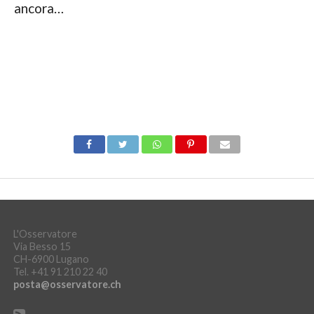
ancora…
L'Osservatore
Via Besso 15
CH-6900 Lugano
Tel. +41 91 210 22 40
posta@osservatore.ch