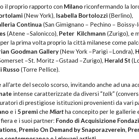
o il proprio rapporto con
Milano
riconfermando la lor
ortolami
(New York),
Isabella Bortolozzi
(Berlino),
lleria Continua
(San Gimignano – Pechino – Boissy-l
es
(Atene –Salonicco),
Peter Kilchmann
(Zurigo), e m
o per la prima volta proprio la città milanese come pa
ian Goodman Gallery
(New York –Parigi –Londra),
H
omerset –St. Moritz –Gstaad –Zurigo),
Herald St
(Lo
i Russo
(Torre Pellice).
 all’arte del secolo scorso, invitando anche ad una ac
rnate
intense caratterizzate da diversi “
talk
” (convers
uratori di prestigiose istituzioni provenienti da vari 
ano
e i
5 premi
che
Miart
ha concepito per le gallerie e
fiera e i suoi partner:
Fondo di Acquisizione Fondaz
ations
,
Premio On Demand by Snaporazverein
,
Pre
e contemporanea e i giovani artisti
.