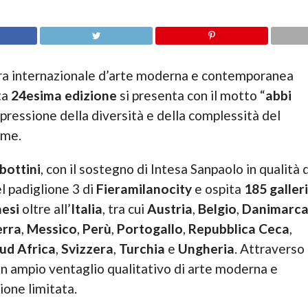
iera internazionale d’arte moderna e contemporanea
ta
24esima edizione
si presenta con il motto “
abbi
ressione della diversità e della complessità del
rme.
bottini
, con il sostegno di Intesa Sanpaolo in qualità d
el padiglione 3 di
Fieramilanocity
e ospita
185 galler
aesi
oltre all’
Italia
, tra cui
Austria
,
Belgio
,
Danimarc
erra
,
Messico
,
Perù
,
Portogallo
,
Repubblica
Ceca
,
ud Africa
,
Svizzera
,
Turchia
e
Ungheria
. Attraverso
 un ampio ventaglio qualitativo di arte moderna e
ione limitata.