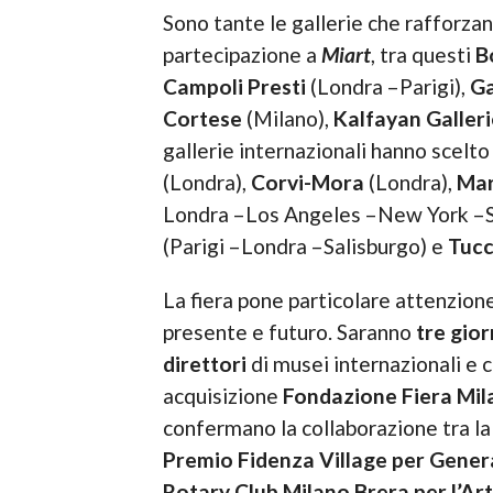
Sono tante le gallerie che rafforzan
partecipazione a
Miart
, tra questi
B
Campoli Presti
(Londra –Parigi),
Ga
Cortese
(Milano),
Kalfayan Galleri
gallerie internazionali hanno scelt
(Londra),
Corvi-Mora
(Londra),
Mar
Londra –Los Angeles –New York –S
(Parigi –Londra –Salisburgo) e
Tucc
La fiera pone particolare attenzione
presente e futuro. Saranno
tre gio
direttori
di musei internazionali e c
acquisizione
Fondazione Fiera Mil
confermano la collaborazione tra la 
Premio Fidenza Village per Gener
Rotary Club Milano Brera per l’Art