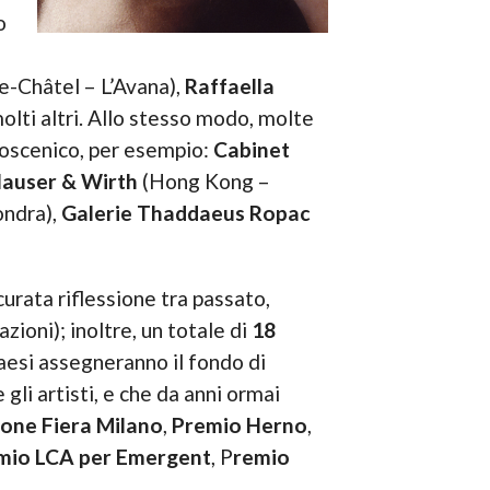
o
e-Châtel – L’Avana),
Raffaella
olti altri. Allo stesso modo, molte
lcoscenico, per esempio:
Cabinet
auser & Wirth
(Hong Kong –
ndra),
Galerie Thaddaeus Ropac
curata riflessione tra passato,
azioni); inoltre, un totale di
18
paesi assegneranno il fondo di
 gli artisti, e che da anni ormai
ione Fiera Milano
,
Premio Herno
,
mio LCA per Emergent
, P
remio