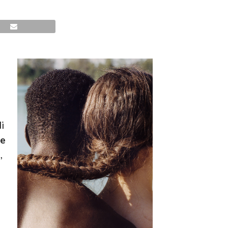
i
ie
a
,