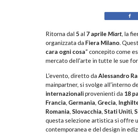
Ritorna dal
5
al
7
aprile
Miart
, la f
organizzata da
Fiera Milano
. Ques
cara ogni cosa
” concepito come esp
mercato dell’arte in tutte le sue fo
L’evento, diretto da
Alessandro Ra
mainpartner, si svolge all’interno d
internazionali
provenienti da
18 p
Francia
,
Germania
,
Grecia
,
Inghilt
Romania
,
Slovacchia
,
Stati Uniti
,
S
questa selezione artistica si offre
contemporanea e del design in ediz