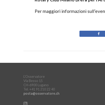
Per maggiori informazioni sull’eve
L'Osservatore
Via Besso 15
CH-6900 Lugano
Tel. +41 91 210 22 40
posta@osservatore.ch