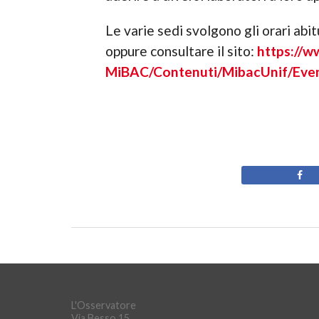
Le varie sedi svolgono gli orari abi
oppure consultare il sito:
https://w
MiBAC/Contenuti/MibacUnif/Even
L'Osservatore
Via Besso 15