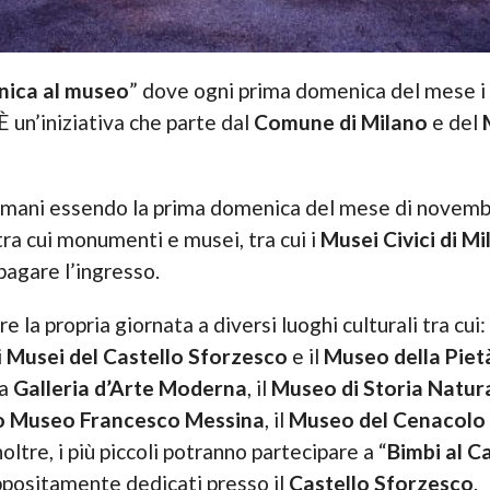
ica al museo
” dove ogni prima domenica del mese i
È un’iniziativa che parte dal
Comune di Milano
e del
mani essendo la prima domenica del mese di novembre,
tra cui monumenti e musei, tra cui i
Musei Civici di M
pagare l’ingresso.
re la propria giornata a diversi luoghi culturali tra cui:
 i
Musei del Castello Sforzesco
e il
Museo della Piet
la
Galleria d’Arte Moderna
, il
Museo di Storia
Natur
o Museo Francesco Messina
, il
Museo del Cenacolo
Inoltre, i più piccoli potranno partecipare a “
Bimbi al C
appositamente dedicati presso il
Castello Sforzesco
.