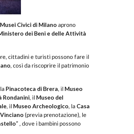
Musei Civici di Milano
aprono
Ministero dei Beni e delle Attività
 cittadini e turisti possono fare il
ilano
, così da riscoprire il patrimonio
 la
Pinacoteca di Brera
, il
Museo
à Rondanini
, il
Museo del
ale
, il
Museo Archeologico
, la
Casa
 Vinciano
(previa prenotazione), le
astello
” , dove i bambini possono