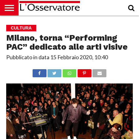
HOME
CULTURA
ECONOMIA
RUBRICHE
ARCHIVIO
PODCAST
ABBONAMENTO
CHI
ACCEDI
CULTURA
SIAMO
Milano, torna “Performing
PAC” dedicato alle arti visive
Pubblicato in data
15 Febbraio 2020, 10:40