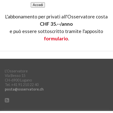
L'abbonamento per privati all'Osservatore costa
CHF 35.--/anno
e può essere sottoscritto tramite l'apposito
formulario
.
L'Osservatore
Via Besso 15
CH-6900 Lugano
Tel. +41 91 210 22 40
posta@osservatore.ch