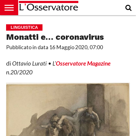
HOME
CULTURA
ECONOMIA
RUBRICHE
ARCHIVIO
PODCAST
ABBONAMENTO
CHI
ACCEDI
LINGUISTICA
SIAMO
Monatti e… coronavirus
Pubblicato in data
16 Maggio 2020, 07:00
di
Ottavio Lurati • L’
Osservatore Magazine
n.20/2020