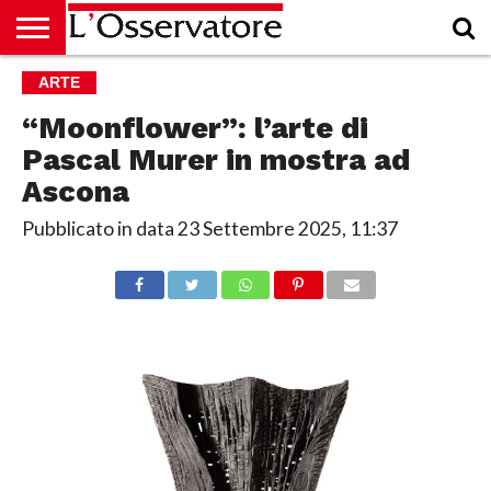
HOME
ARTE
CULTURA
ECONOMIA
RUBRICHE
ARCHIVIO
PODCAST
ABBONAMENTO
CHI
ACCEDI
SIAMO
“Moonflower”: l’arte di
Pascal Murer in mostra ad
Ascona
Pubblicato in data
23 Settembre 2025, 11:37