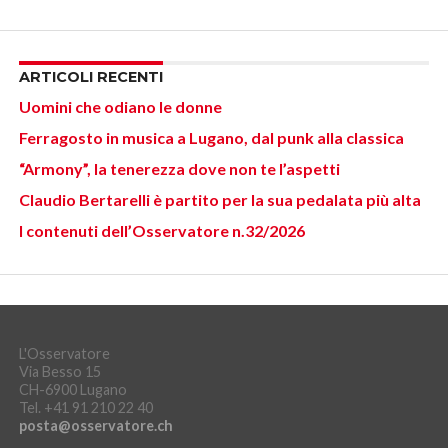
ARTICOLI RECENTI
Uomini che odiano le donne
Ferragosto in musica a Lugano, dal punk alla classica
“Armony”, la tenerezza dove non te l’aspetti
Claudio Bertarelli è partito per la sua pedalata più alta
I contenuti dell’Osservatore n.32/2026
L'Osservatore
Via Besso 15
CH-6900 Lugano
Tel. +41 91 210 22 40
posta@osservatore.ch