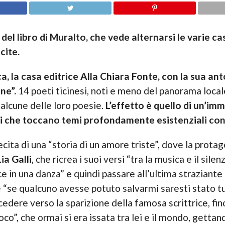
del libro di Muralto, che vede alternarsi le varie cas
cite.
a, la casa editrice Alla Chiara Fonte, con la sua an
ne”.
14 poeti ticinesi, noti e meno del panorama locale
alcune delle loro poesie.
L’effetto è quello di un’i
ri che toccano temi profondamente esistenziali con 
cita di una “storia di un amore triste”, dove la protag
ia Galli
, che ricrea i suoi versi “tra la musica e il sile
ce in una danza” e quindi passare all’ultima straziante 
e “se qualcuno avesse potuto salvarmi saresti stato tu
incedere verso la sparizione della famosa scrittrice, f
oco”, che ormai si era issata tra lei e il mondo, gettan