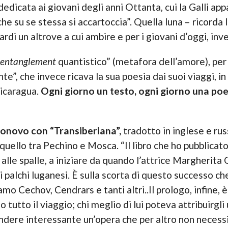
dicata ai giovani degli anni Ottanta, cui la Galli app
he su se stessa si accartoccia”. Quella luna – ricorda l
rdi un altrove a cui ambire e per i giovani d’oggi, inv
entanglement
quantistico” (metafora dell’amore), per
”, che invece ricava la sua poesia dai suoi viaggi, in 
Nicaragua.
Ogni giorno un testo, ogni giorno una po
ponovo con “Transiberiana”,
tradotto in inglese e rus
a, quello tra Pechino e Mosca. “Il libro che ho pubblic
i alle spalle, a iniziare da quando l’attrice Margherit
palchi luganesi. È sulla scorta di questo successo che 
iamo Cechov, Cendrars e tanti altri..Il prologo, infine, 
o tutto il viaggio; chi meglio di lui poteva attribuirgli
dere interessante un’opera che per altro non necessit