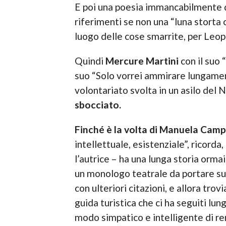
E poi una poesia immancabilmente de
riferimenti se non una “luna storta c
luogo delle cose smarrite, per Leopa
Quindi
Mercure Martini
con il suo “
suo “Solo vorrei ammirare lungamente
volontariato svolta in un asilo del 
sbocciato.
Finché è la volta di Manuela Cam
intellettuale, esistenziale”, ricord
l’autrice – ha una lunga storia orma
un monologo teatrale da portare sui 
con ulteriori citazioni, e allora trov
guida turistica che ci ha seguiti lung
modo simpatico e intelligente di ren