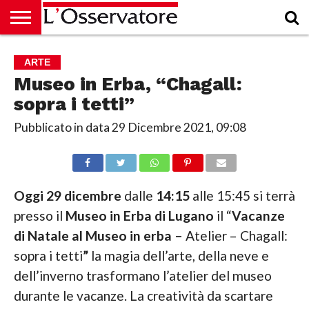
HOME
CULTURA
ECONOMIA
RUBRICHE
ARCHIVIO
PODCAST
ABBONAMENTO
CHI
ACCEDI
ARTE
SIAMO
Museo in Erba, “Chagall:
sopra i tetti”
Pubblicato in data
29 Dicembre 2021, 09:08
Oggi 29 dicembre
dalle
14:15
alle 15:45 si terrà
presso il
Museo in Erba di Lugano
il “
Vacanze
di Natale al Museo in erba –
Atelier – Chagall:
sopra i tetti
”
la magia dell’arte, della neve e
dell’inverno trasformano l’atelier del museo
durante le vacanze. La creatività da scartare