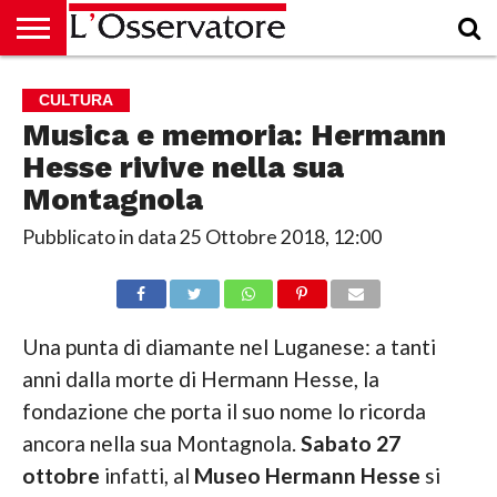
HOME
CULTURA
ECONOMIA
RUBRICHE
ARCHIVIO
PODCAST
ABBONAMENTO
CHI
ACCEDI
CULTURA
SIAMO
Musica e memoria: Hermann
Hesse rivive nella sua
Montagnola
Pubblicato in data
25 Ottobre 2018, 12:00
Una punta di diamante nel Luganese: a tanti
anni dalla morte di Hermann Hesse, la
fondazione che porta il suo nome lo ricorda
ancora nella sua Montagnola.
Sabato 27
ottobre
infatti, al
Museo Hermann Hesse
si