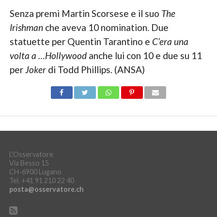
Senza premi Martin Scorsese e il suo
The
Irishman
che aveva 10 nomination. Due
statuette per Quentin Tarantino e
C’era una
volta a …Hollywood
anche lui con 10 e due su 11
per
Joker
di Todd Phillips. (ANSA)
L'Osservatore
Via Besso 15
CH-6900 Lugano
Tel. +41 91 210 22 40
posta@osservatore.ch