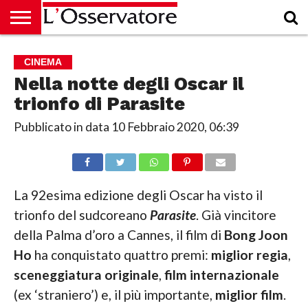
HOME
CULTURA
ECONOMIA
RUBRICHE
ARCHIVIO
PODCAST
ABBONAMENTO
CHI
ACCEDI
CINEMA
SIAMO
Nella notte degli Oscar il
trionfo di Parasite
Pubblicato in data
10 Febbraio 2020, 06:39
La 92esima edizione degli Oscar ha visto il
trionfo del sudcoreano
Parasite
. Già vincitore
della Palma d’oro a Cannes, il film di
Bong Joon
Ho
ha conquistato quattro premi:
miglior regia
,
sceneggiatura originale
,
film internazionale
(ex ‘straniero’) e, il più importante,
miglior film
.