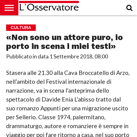
HOME
CULTURA
ECONOMIA
RUBRICHE
ARCHIVIO
PODCAST
ABBONAMENTO
CHI
ACCEDI
CULTURA
SIAMO
«Non sono un attore puro, io
porto in scena i miei testi»
Pubblicato in data
1 Settembre 2018, 08:00
Stasera alle 21.30 alla Cava Broccatello di Arzo,
nell’ambito del Festival internazionale di
narrazione, va in scena l’anteprima dello
spettacolo di Davide Enia L’abisso tratto dal
suo romanzo Appunti per una migrazione uscito
per Sellerio. Classe 1974, palermitano,
drammaturgo, autore e romanziere è sempre in
viaggio per poi fare ritorno a casa, nel suo porto