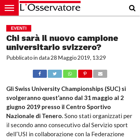
HOME
CULTURA
ECONOMIA
RUBRICHE
ARCHIVIO
PODCAST
ABBONAMENTO
CHI
ACCEDI
EVENTI
SIAMO
Chi sarà il nuovo campione
universitario svizzero?
Pubblicato in data
28 Maggio 2019, 13:29
Gli Swiss University Championships (SUC) si
svolgeranno quest’anno dal 31 maggio al 2
giugno 2019 presso il Centro Sportivo
Nazionale di Tenero.
Sono stati organizzati per
il secondo anno consecutivo dal Servizio sport
dell’USI in collaborazione con la Federazione