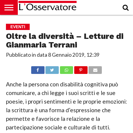
HOME
CULTURA
ECONOMIA
RUBRICHE
ARCHIVIO
PODCAST
ABBONAMENTO
CHI
ACCEDI
EVENTI
SIAMO
Oltre la diversità – Letture di
Gianmaria Terrani
Pubblicato in data
8 Gennaio 2019, 12:39
Anche la persona con disabilità cognitiva può
comunicare, a chi legge i suoi scritti e le sue
poesie, i propri sentimenti e le proprie emozioni:
la scrittura è una forma d’espressione che
permette e favorisce la relazione e la
partecipazione sociale e culturale di tutti.