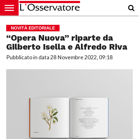
HOME
CULTURA
ECONOMIA
RUBRICHE
ARCHIVIO
PODCAST
ABBONAMENTO
CHI
ACCEDI
NOVITÀ EDITORIALE
SIAMO
“Opera Nuova” riparte da
Gilberto Isella e Alfredo Riva
Pubblicato in data
28 Novembre 2022, 09:18