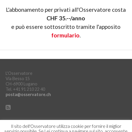
L'abbonamento per privati all'Osservatore costa
CHF 35.--/anno
e può essere sottoscritto tramite l'apposito
formulario
.
L'Osservatore
Via Besso 15
CH-6900 Lugano
Tel. +41 91 210 22 40
posta@osservatore.ch
Il sito dell'Osservatore utilizza cookie per fornire il miglior
servizio possibile. Se Lei continua a navigare sul sito, acconsente