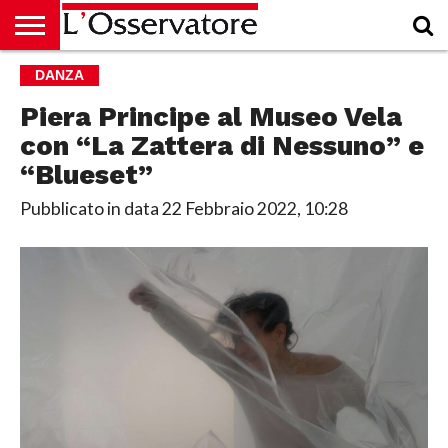
HOME
DANZA
CULTURA
ECONOMIA
RUBRICHE
ARCHIVIO
PODCAST
ABBONAMENTO
CHI
ACCEDI
SIAMO
Piera Principe al Museo Vela
con “La Zattera di Nessuno” e
“Blueset”
Pubblicato in data
22 Febbraio 2022, 10:28