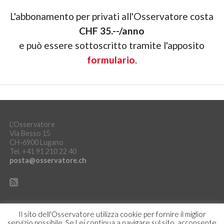
L'abbonamento per privati all'Osservatore costa
CHF 35.--/anno
e può essere sottoscritto tramite l'apposito
formulario
.
L'Osservatore
Via Besso 15
CH-6900 Lugano
Tel. +41 91 210 22 40
posta@osservatore.ch
Il sito dell'Osservatore utilizza cookie per fornire il miglior
servizio possibile. Se Lei continua a navigare sul sito, acconsente