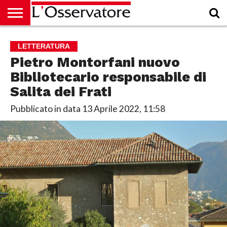
HOME
CULTURA
ECONOMIA
RUBRICHE
ARCHIVIO
PODCAST
ABBONAMENTO
CHI
ACCEDI
LETTERATURA
SIAMO
Pietro Montorfani nuovo
Bibliotecario responsabile di
Salita dei Frati
Pubblicato in data
13 Aprile 2022, 11:58