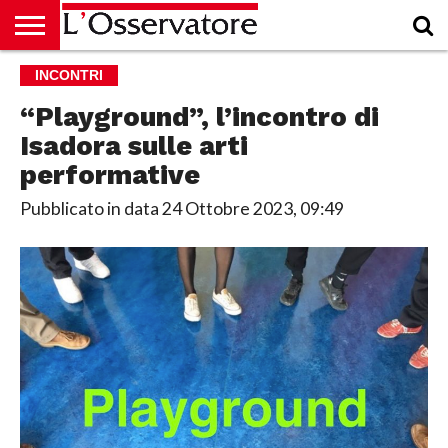
HOME
INCONTRI
CULTURA
ECONOMIA
RUBRICHE
ARCHIVIO
PODCAST
ABBONAMENTO
CHI
ACCEDI
SIAMO
“Playground”, l’incontro di
Isadora sulle arti
performative
Pubblicato in data
24 Ottobre 2023, 09:49