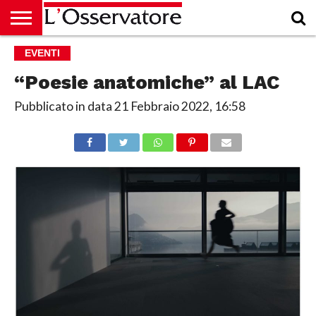
HOME
EVENTI
CULTURA
ECONOMIA
RUBRICHE
ARCHIVIO
PODCAST
ABBONAMENTO
CHI
ACCEDI
SIAMO
“Poesie anatomiche” al LAC
Pubblicato in data
21 Febbraio 2022, 16:58