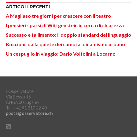
ARTICOLI RECENTI
A Magliaso tre giorni per crescere con il teatro
I pensieri sparsi di Wittgenstein in cerca di chiarezza
Successo e fallimento: il doppio standard del linguaggio
Boccioni, dalla quiete dei campi al dinamismo urbano
Un cespuglio in viaggio: Dario Voltolini a Locarno
L'Osservatore
Via Besso 15
CH-6900 Lugano
Tel. +41 91 210 22 40
posta@osservatore.ch