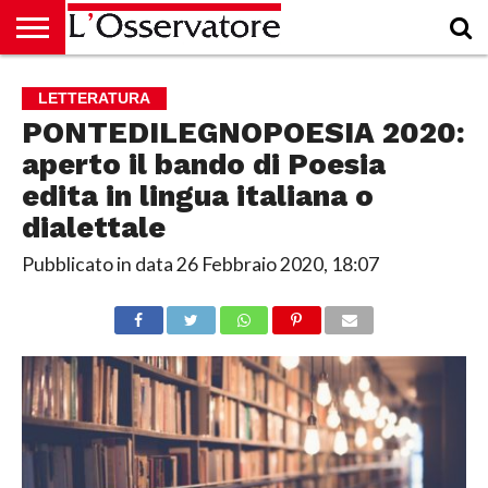
HOME
CULTURA
ECONOMIA
RUBRICHE
ARCHIVIO
PODCAST
ABBONAMENTO
CHI
ACCEDI
LETTERATURA
SIAMO
PONTEDILEGNOPOESIA 2020:
aperto il bando di Poesia
edita in lingua italiana o
dialettale
Pubblicato in data
26 Febbraio 2020, 18:07