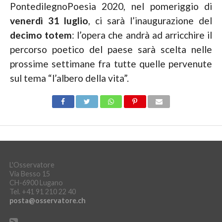
PontedilegnoPoesia 2020, nel pomeriggio di
venerdì 31 luglio
, ci sarà l’inaugurazione del
decimo totem
: l’opera che andrà ad arricchire il
percorso poetico del paese sarà scelta nelle
prossime settimane fra tutte quelle pervenute
sul tema “l’albero della vita”.
L'Osservatore
Via Besso 15
CH-6900 Lugano
Tel. +41 91 210 22 40
posta@osservatore.ch