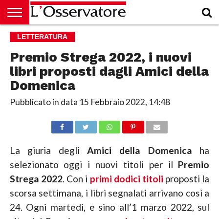
HOME
LETTERATURA
CULTURA
ECONOMIA
RUBRICHE
ARCHIVIO
PODCAST
ABBONAMENTO
CHI
ACCEDI
SIAMO
Premio Strega 2022, i nuovi
libri proposti dagli Amici della
Domenica
Pubblicato in data
15 Febbraio 2022, 14:48
La giuria degli
Amici della Domenica
ha
selezionato oggi i nuovi titoli per il
Premio
Strega 2022
. Con i
primi dodici titoli
proposti la
scorsa settimana, i libri segnalati arrivano così a
24. Ogni martedì, e sino all’1 marzo 2022, sul