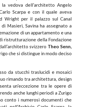
è la vedova dell’architetto Angelo
Carlo Scarpa e con il quale aveva
yd Wright per il palazzo sul Canal
di Masieri, Savina ha assegnato a
sistemazione di un appartamento e una
i ristrutturazione della Fondazione
dall’architetto svizzero
Theo Senn,
urigo che si distingue in modo deciso
so da stucchi traslucidi e mosaici
inuo rimando tra architettura, design
senta un’eccezione tra le opere di
orrendo anche lunghi periodi a Zurigo
nno conto i numerosi documenti che
ati nell’Archivio Carlo Scarpa, la