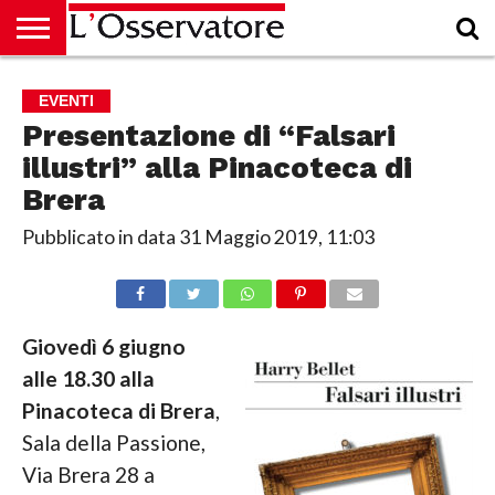
HOME
CULTURA
ECONOMIA
RUBRICHE
ARCHIVIO
PODCAST
ABBONAMENTO
CHI
ACCEDI
EVENTI
SIAMO
Presentazione di “Falsari
illustri” alla Pinacoteca di
Brera
Pubblicato in data
31 Maggio 2019, 11:03
Giovedì 6 giugno
alle 18.30 alla
Pinacoteca di Brera
,
Sala della Passione,
Via Brera 28 a