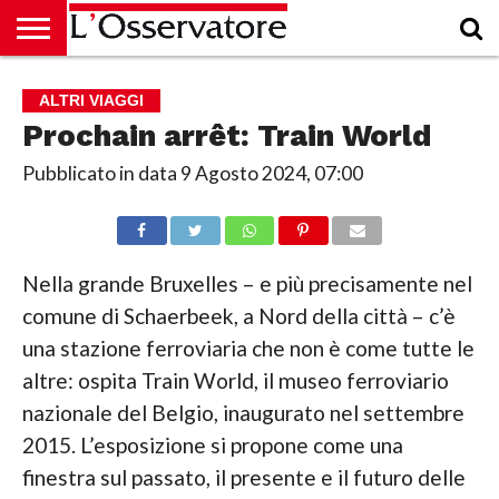
HOME
CULTURA
ECONOMIA
RUBRICHE
ARCHIVIO
PODCAST
ABBONAMENTO
CHI
ACCEDI
ALTRI VIAGGI
SIAMO
Prochain arrêt: Train World
Pubblicato in data
9 Agosto 2024, 07:00
Nella grande Bruxelles – e più precisamente nel
comune di Schaerbeek, a Nord della città – c’è
una stazione ferroviaria che non è come tutte le
altre: ospita Train World, il museo ferroviario
nazionale del Belgio, inaugurato nel settembre
2015. L’esposizione si propone come una
finestra sul passato, il presente e il futuro delle