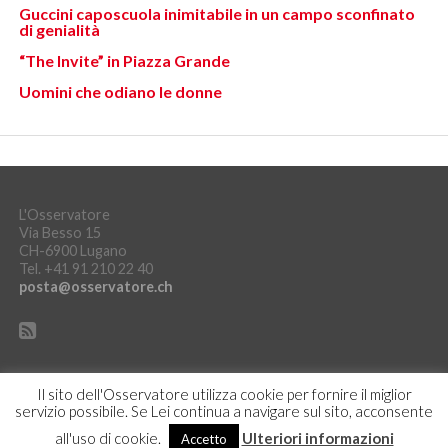
Guccini caposcuola inimitabile in un campo sconfinato
di genialità
“The Invite” in Piazza Grande
Uomini che odiano le donne
L'Osservatore
Via Besso 15
CH-6900 Lugano
Tel. +41 91 210 22 40
posta@osservatore.ch
Il sito dell'Osservatore utilizza cookie per fornire il miglior
servizio possibile. Se Lei continua a navigare sul sito, acconsente
DICHIARAZIONE SULLA PROTEZIONE DEI DATI
ACCEDI
all'uso di cookie.
Ulteriori informazioni
Accetto