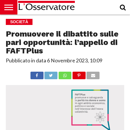
HOME
SOCIETÀ
CULTURA
ECONOMIA
RUBRICHE
ARCHIVIO
PODCAST
ABBONAMENTO
CHI
ACCEDI
SIAMO
Promuovere il dibattito sulle
pari opportunità: l’appello di
FAFTPlus
Pubblicato in data
6 Novembre 2023, 10:09