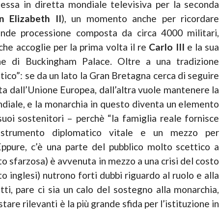
ssa in diretta mondiale televisiva per la seconda
 Elizabeth II
), un momento anche per ricordare
rande processione composta da circa 4000 militari,
che accoglie per la prima volta il re
Carlo III
e la sua
ne di Buckingham Palace. Oltre a una tradizione
tico”: se da un lato la Gran Bretagna cerca di seguire
ta dall’Unione Europea, dall’altra vuole mantenere la
ndiale, e la monarchia in questo diventa un elemento
i sostenitori – perchè “la famiglia reale fornisce
no strumento diplomatico vitale e un mezzo per
ppure, c’è una parte del pubblico molto scettico a
o sfarzosa) è avvenuta in mezzo a una crisi del costo
to inglesi) nutrono forti dubbi riguardo al ruolo e alla
tti, pare ci sia un calo del sostegno alla monarchia,
tare rilevanti è la più grande sfida per l’istituzione in