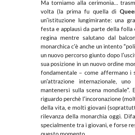
Ma torniamo alla cerimonia… trasme
volta (la prima fu quella di
Queen
un’istituzione lungimirante: una g
festa e applausi da parte della folla 
regina mentre salutano dal balco
monarchica c’è anche un intento “poli
un nuovo percorso giunto dopo l’usci
sua posizione in un nuovo ordine mo
fondamentale – come affermano i suo
un’attrazione internazionale, u
mantenersi sulla scena mondiale”. E
riguardo perchè l’incoronazione (molt
della vita, e molti giovani (soprattut
rilevanza della monarchia oggi. Difa
specialmente tra i giovani, e forse res
questo momento.