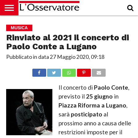
HOME
CULTURA
ECONOMIA
RUBRICHE
ARCHIVIO
PODCAST
ABBONAMENTO
CHI
ACCEDI
MUSICA
SIAMO
Rinviato al 2021 il concerto di
Paolo Conte a Lugano
Pubblicato in data
27 Maggio 2020, 09:18
Il concerto di
Paolo Conte
,
previsto il
25 giugno
in
Piazza Riforma a Lugano
,
sarà
posticipato
al
prossimo anno a causa delle
restrizioni imposte per il