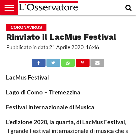
HOME
CULTURA
ECONOMIA
RUBRICHE
ARCHIVIO
PODCAST
ABBONAMENTO
CHI
ACCEDI
CORONAVIRUS
SIAMO
Rinviato il LacMus Festival
Pubblicato in data
21 Aprile 2020, 16:46
LacMus Festival
Lago di Como – Tremezzina
Festival Internazionale di Musica
L’edizione 2020, la quarta, di LacMus Festival
,
il grande Festival internazionale di musica che si