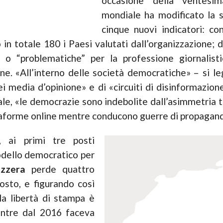
occasione della ventesim
mondiale ha modificato la 
cinque nuovi indicatori: co
 in totale 180 i Paesi valutati dall’organizzazione; 
ili” o “problematiche” per la professione giornalis
ne. «All’interno delle società democratiche» – si l
ei media d’opinione» e di «circuiti di disinformazio
nale, «le democrazie sono indebolite dall’asimmetria t
ttaforme online mentre conducono guerre di propagan
, ai primi tre posti
odello democratico per
izzera
perde quattro
osto, e figurando così
lla libertà di stampa è
entre dal 2016 faceva