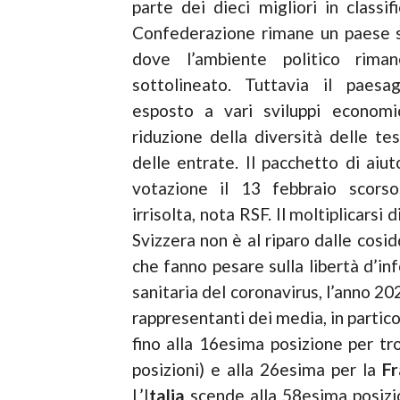
parte dei dieci migliori in classi
Confederazione rimane un paese sic
dove l’ambiente politico rima
sottolineato. Tuttavia il paesa
esposto a vari sviluppi economic
riduzione della diversità delle te
delle entrate. Il pacchetto di aiu
votazione il 13 febbraio scorso
irrisolta, nota RSF. Il moltiplicars
Svizzera non è al riparo dalle cosi
che fanno pesare sulla libertà d’in
sanitaria del coronavirus, l’anno 2
rappresentanti dei media, in partico
fino alla 16esima posizione per tr
posizioni) e alla 26esima per la
F
L’I
talia
scende alla 58esima posizion