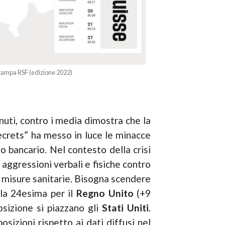
 stampa RSF (edizione 2022)
enuti, contro i media dimostra che la
Secrets” ha messo in luce le minacce
o bancario. Nel contesto della crisi
aggressioni verbali e fisiche contro
le misure sanitarie. Bisogna scendere
alla 24esima per il
Regno Unito
(+9
osizione si piazzano gli
Stati Uniti
.
izioni rispetto ai dati diffusi nel