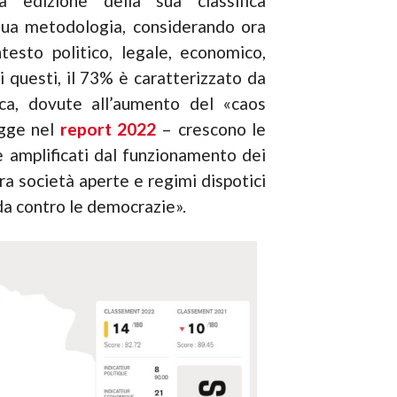
a edizione della sua classifica
sua metodologia, considerando ora
ntesto politico, legale, economico,
di questi, il 73% è caratterizzato da
tica, dovute all’aumento del «caos
egge nel
report 2022
– crescono le
ne amplificati dal funzionamento dei
ra società aperte e regimi dispotici
da contro le democrazie».