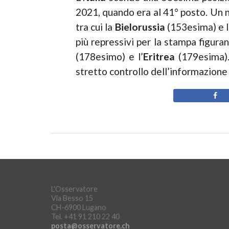
2021, quando era al 41° posto. Un n
tra cui la
Bielorussia
(153esima) e 
più repressivi per la stampa figura
(178esimo) e l’
Eritrea
(179esima). 
stretto controllo dell’informazione
L'Osservatore
Via Besso 15
CH-6900 Lugano
Tel. +41 91 210 22 40
posta@osservatore.ch