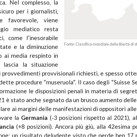
fica. Nel complesso, la
uro per i giornalisti,
ne favorevole, viene
ggio mediatico resta
i, come l’inesorabile
Fonte: Classifica mondiale della libertà di
state e la diminuzione
to ai media respinto in
 lascia la situazione
i di provvedimenti provvisionali richiesti, e spesso ott
ddette procedure “museruola”. Il caso degli “Suisse 
formazione le disposizioni penali in materia di segret
021 è stato anche segnato da un brusco aumento delle 
lare ai margini delle manifestazioni di oppositori al
ovare la
Germania
(-3 posizioni rispetto al 2021), 
rancia
(+8 posizioni). Ancora più giù, alla 42esima p
e: un risultato deludente visto che perde ben 17 pos