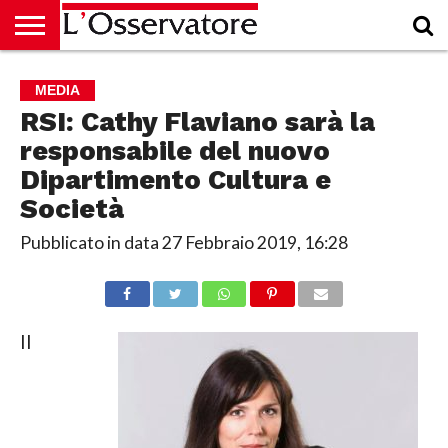
HOME
CULTURA
ECONOMIA
RUBRICHE
ARCHIVIO
PODCAST
ABBONAMENTO
CHI
ACCEDI
MEDIA
SIAMO
RSI: Cathy Flaviano sarà la
responsabile del nuovo
Dipartimento Cultura e
Società
Pubblicato in data
27 Febbraio 2019, 16:28
Il