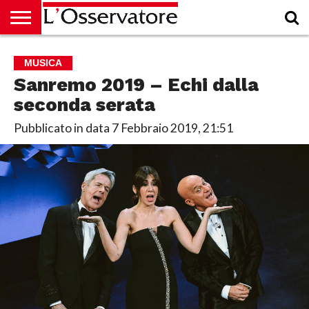
HOME
CULTURA
ECONOMIA
RUBRICHE
ARCHIVIO
PODCAST
ABBONAMENTO
CHI
ACCEDI
MUSICA
SIAMO
Sanremo 2019 – Echi dalla
seconda serata
Pubblicato in data
7 Febbraio 2019, 21:51