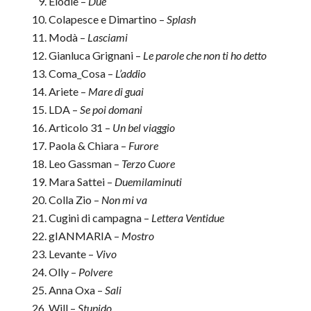
Elodie –
Due
Colapesce e Dimartino –
Splash
Modà –
Lasciami
Gianluca Grignani –
Le parole che non ti ho detto
Coma_Cosa –
L’addio
Ariete –
Mare di guai
LDA –
Se poi domani
Articolo 31 –
Un bel viaggio
Paola & Chiara –
Furore
Leo Gassman –
Terzo Cuore
Mara Sattei –
Duemilaminuti
Colla Zio –
Non mi va
Cugini di campagna –
Lettera Ventidue
gIANMARIA –
Mostro
Levante –
Vivo
Olly –
Polvere
Anna Oxa –
Sali
Will –
Stupido