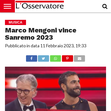
HOME
CULTURA
ECONOMIA
RUBRICHE
ARCHIVIO
PODCAST
ABBONAMENTO
CHI
ACCEDI
MUSICA
SIAMO
Marco Mengoni vince
Sanremo 2023
Pubblicato in data
11 Febbraio 2023, 19:33