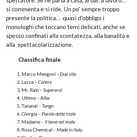
spettatore. Se ne parla a casa, al bar, a lavoro…
si commenta e si ride. Un po’ sempre troppo
presente la politica… quasi d’obbligo i
monologhi che toccano temi delicati, anche se
spesso confinati alla scontatezza, alla banalità e
alla spettacolarizzazione.
Classifica finale
Marco Mengoni –
Due vite
Lazza –
Cenere
Mr. Rain –
Supereroi
Ultimo –
Alba
Tananai –
Tango
Giorgia –
Parole dette male
Madame –
Il bene nel male
Rosa Chemical –
Made in Italy