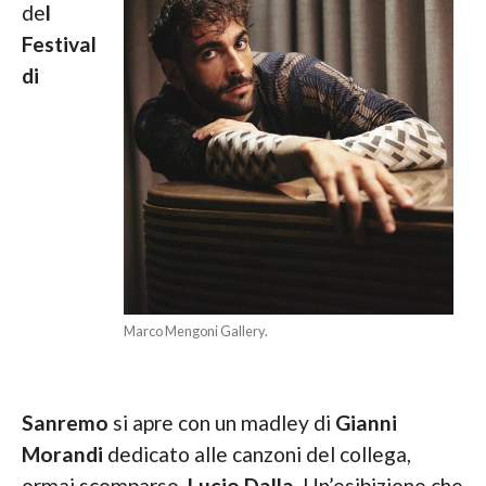
de
l
Festival
di
Marco Mengoni Gallery.
Sanremo
si apre con un madley di
Gianni
Morandi
dedicato alle canzoni del collega,
ormai scomparso,
Lucio Dalla
. Un’esibizione che