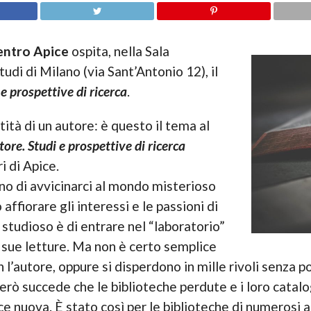
entro Apice
ospita, nella Sala
udi di Milano (via Sant’Antonio 12), il
 e prospettive di ricerca
.
ità di un autore: è questo il tema al
tore. Studi e prospettive di ricerca
i di Apice.
no di avvicinarci al mondo misterioso
affiorare gli interessi e le passioni di
 studioso è di entrare nel “laboratorio”
e sue letture. Ma non è certo semplice
l’autore, oppure si disperdono in mille rivoli senza po
rò succede che le biblioteche perdute e i loro catalogh
uce nuova. È stato così per le biblioteche di numerosi a