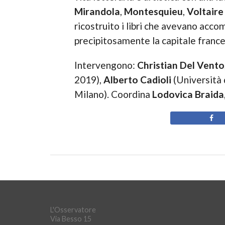
Mirandola
,
Montesquieu
,
Voltaire
ricostruito i libri che avevano acc
precipitosamente la capitale france
Intervengono:
Christian Del Vento
2019),
Alberto Cadioli
(Università 
Milano). Coordina
Lodovica Braida
L'Osservatore
Via Besso 15