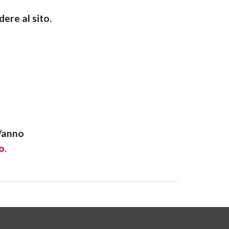
ere al sito.
-/anno
o
.