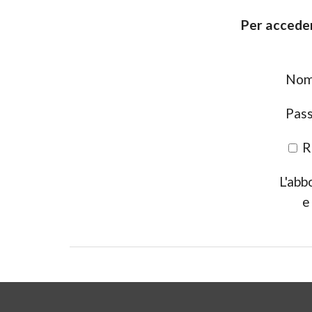
Per acceder
Nome
Pas
R
L'abb
e