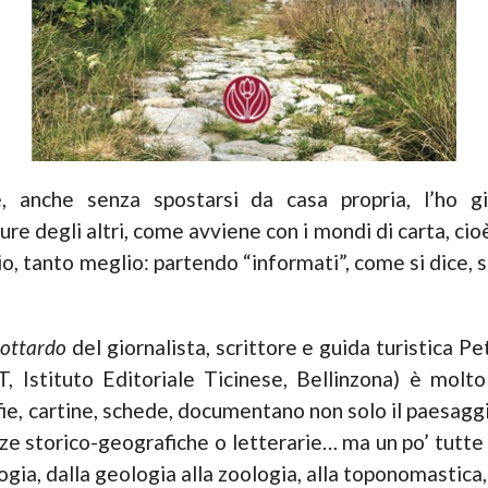
 anche senza spostarsi da casa propria, l’ho già
re degli altri, come avviene con i mondi di carta, cioè 
o, tanto meglio: partendo “informati”, come si dice, s
Gottardo
del giornalista, scrittore e guida turistica 
ET, Istituto Editoriale Ticinese, Bellinzona) è molt
fie, cartine, schede, documentano non solo il paesagg
ze storico-geografiche o letterarie… ma un po’ tutte 
logia, dalla geologia alla zoologia, alla toponomastica,