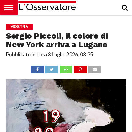
HOME
CULTURA
ECONOMIA
RUBRICHE
ARCHIVIO
PODCAST
ABBONAMENTO
CHI
ACCEDI
MOSTRA
SIAMO
Sergio Piccoli, il colore di
New York arriva a Lugano
Pubblicato in data
3 Luglio 2026, 08:35