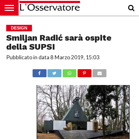
HOME
CULTURA
ECONOMIA
RUBRICHE
ARCHIVIO
PODCAST
ABBONAMENTO
CHI
ACCEDI
DESIGN
SIAMO
Smiljan Radić sarà ospite
della SUPSI
Pubblicato in data
8 Marzo 2019, 15:03