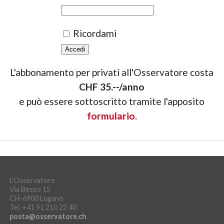
Ricordami
L'abbonamento per privati all'Osservatore costa
CHF 35.--/anno
e può essere sottoscritto tramite l'apposito
formulario
.
L'Osservatore
Via Besso 15
CH-6900 Lugano
Tel. +41 91 210 22 40
posta@osservatore.ch