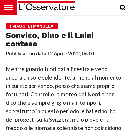
HOME
CULTURA
ECONOMIA
RUBRICHE
ARCHIVIO
PODCAST
ABBONAMENTO
CHI
ACCEDI
I VIAGGI DI MANUELA
SIAMO
Sonvico, Dino e il Luini
conteso
Pubblicato in data
12 Aprile 2022, 06:01
Mentre guardo fuori dalla finestra e vedo
ancora un sole splendente, almeno al momento
in cui sto scrivendo, penso che siamo proprio
fortunati. Controllo la meteo del Nord e non
dico che è sempre grigio ma il tempo lì,
soprattutto in questo periodo, è ballerino, ho
dei progetti sulla Svizzera, ma o piove e fa
freddo o le giornate soleggiate non coincidono