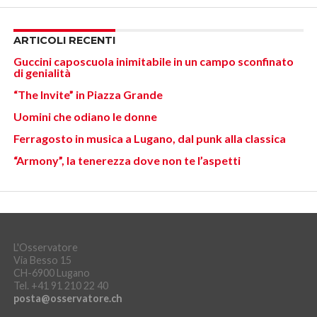
ARTICOLI RECENTI
Guccini caposcuola inimitabile in un campo sconfinato
di genialità
“The Invite” in Piazza Grande
Uomini che odiano le donne
Ferragosto in musica a Lugano, dal punk alla classica
“Armony”, la tenerezza dove non te l’aspetti
L'Osservatore
Via Besso 15
CH-6900 Lugano
Tel. +41 91 210 22 40
posta@osservatore.ch