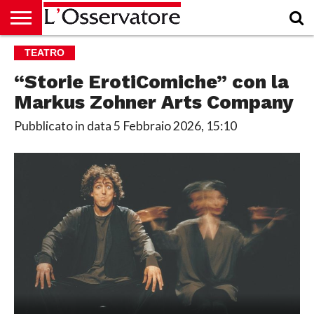
HOME
TEATRO
CULTURA
ECONOMIA
RUBRICHE
ARCHIVIO
PODCAST
ABBONAMENTO
CHI
ACCEDI
SIAMO
“Storie ErotiComiche” con la
Markus Zohner Arts Company
Pubblicato in data
5 Febbraio 2026, 15:10