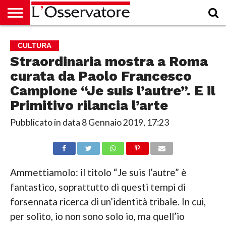
HOME
CULTURA
ECONOMIA
RUBRICHE
ARCHIVIO
PODCAST
ABBONAMENTO
CHI
ACCEDI
CULTURA
SIAMO
Straordinaria mostra a Roma
curata da Paolo Francesco
Campione “Je suis l’autre”. E il
Primitivo rilancia l’arte
Pubblicato in data
8 Gennaio 2019, 17:23
Ammettiamolo: il titolo “Je suis l’autre” è
fantastico, soprattutto di questi tempi di
forsennata ricerca di un’identità tribale. In cui,
per solito, io non sono solo io, ma quell’io