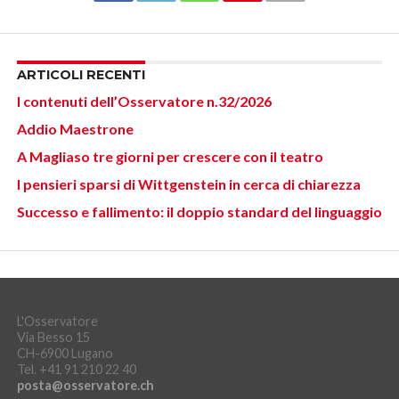
ARTICOLI RECENTI
I contenuti dell’Osservatore n.32/2026
Addio Maestrone
A Magliaso tre giorni per crescere con il teatro
I pensieri sparsi di Wittgenstein in cerca di chiarezza
Successo e fallimento: il doppio standard del linguaggio
L'Osservatore
Via Besso 15
CH-6900 Lugano
Tel. +41 91 210 22 40
posta@osservatore.ch