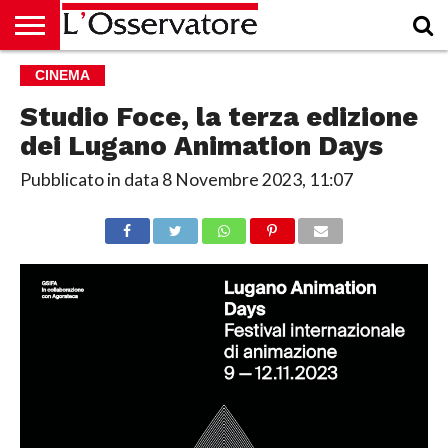
HOME
CINEMA
CULTURA
ECONOMIA
RUBRICHE
ARCHIVIO
PODCAST
ABBONAMENTO
CHI
ACCEDI
SIAMO
Studio Foce, la terza edizione
dei Lugano Animation Days
Pubblicato in data
8 Novembre 2023, 11:07