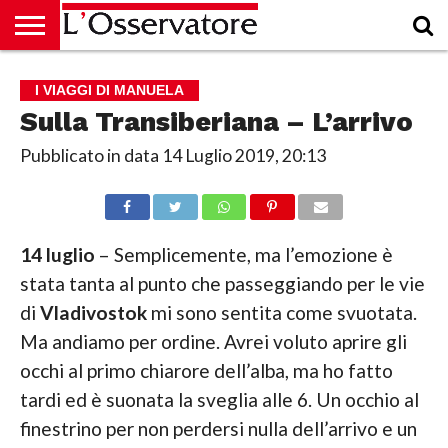
HOME
CULTURA
ECONOMIA
RUBRICHE
ARCHIVIO
PODCAST
ABBONAMENTO
CHI
ACCEDI
I VIAGGI DI MANUELA
SIAMO
Sulla Transiberiana – L’arrivo
Pubblicato in data
14 Luglio 2019, 20:13
14 luglio
– Semplicemente, ma l’emozione è
stata tanta al punto che passeggiando per le vie
di
Vladivostok
mi sono sentita come svuotata.
Ma andiamo per ordine. Avrei voluto aprire gli
occhi al primo chiarore dell’alba, ma ho fatto
tardi ed è suonata la sveglia alle 6. Un occhio al
finestrino per non perdersi nulla dell’arrivo e un