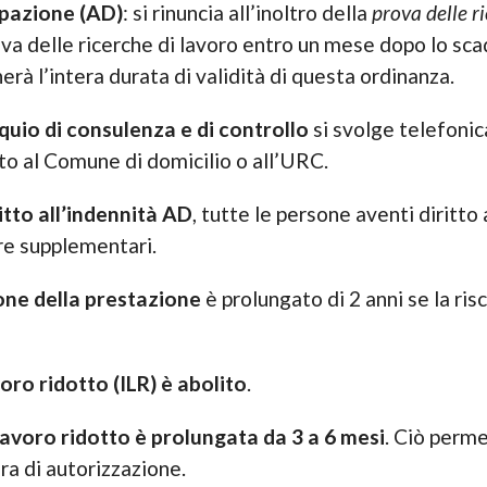
upazione (AD)
: si rinuncia all’inoltro della
prova delle r
ova delle ricerche di lavoro entro un mese dopo lo sc
erà l’intera durata di validità di questa ordinanza.
quio di consulenza e di controllo
si svolge telefonic
iato al Comune di domicilio o all’URC.
itto all’indennità AD
, tutte le persone aventi diritto 
re supplementari.
one della prestazione
è prolungato di 2 anni se la ris
oro ridotto (ILR) è abolito
.
lavoro ridotto è prolungata da 3 a 6 mesi
. Ciò perme
a di autorizzazione.